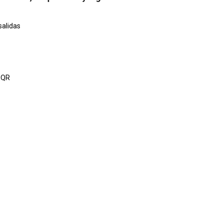
salidas
n QR