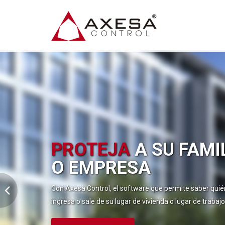
PROTEJA
A SU FAMI
O EMPRESA
Con Axesa Control, el software que permite saber quié
ingresa o sale de su lugar de vivienda o lugar de trabajo