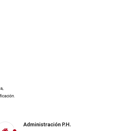
a,
icación.
Administración P.H.